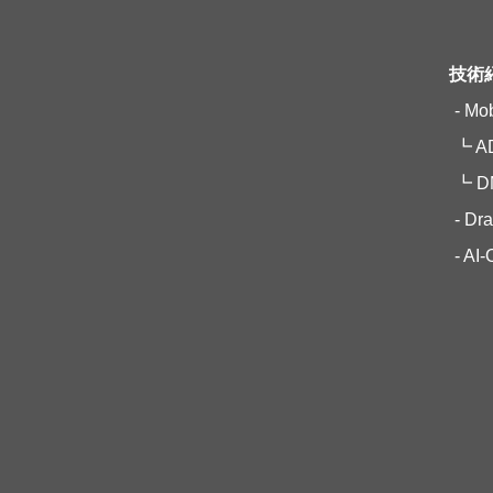
技術
- Mob
┗ A
┗ D
- Dr
- AI