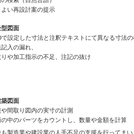
面の検索（自然言語）
りよい再設計案の提示
金型図面
ADで設定した寸法と注釈テキストにて異なる寸法
法記入の漏れ、
取りや加工指示の不足、注記の抜け
建築図面
根や間取り図内の実寸の計測
面の中のパーツをカウントし、数量や金額を計算
後も製造業や建設業の人手不足の支援を行ってまい