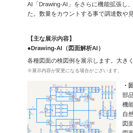
AI「Drawing-AI」をさらに機能拡張し
た。数量をカウントする事で調達数や
【主な展示内容】
●Drawing-AI（図面解析AI）
各種図面の検図例を展示します。大き
※展示内容が変更になる場合がございます。
・
部
機
自
図