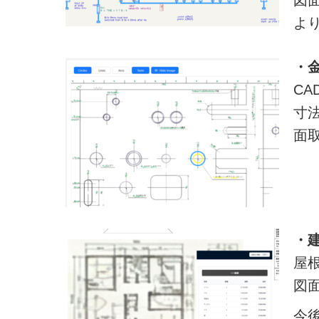
図
よ
・
C
寸
面
・
屋
図
今