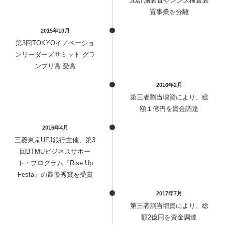
3D計測装置やレンズ検査装
置事業を分離
技術紹介
2015年10月
第3回TOKYOイノベーショ
Mobility
ンリーダーズサミット グラ
┗ADAS
ンプリ賞 受賞
┗DMS/OMS
2016年2月
Drawing-AI
第三者割当増資により、総
額１億円を資金調達
AI-OCR
2016年4月
企業情報
三菱東京UFJ銀行主催、第3
回BTMUビジネスサポー
ト・プログラム『Rise Up
ニュース
Festa』の最優秀賞を受賞
IR
2017年7月
第三者割当増資により、総
額2億円を資金調達
採用情報